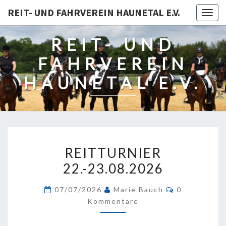
REIT- UND FAHRVEREIN HAUNETAL E.V.
Togg
navig
REIT- UND
FAHRVEREIN
HAUNETAL E.V.
REITTURNIER
REITTURNIER
22.-23.08.2026
22.-23.08.2026
Kommentare
07/07/2026
Marie Bauch
0
Kommentare