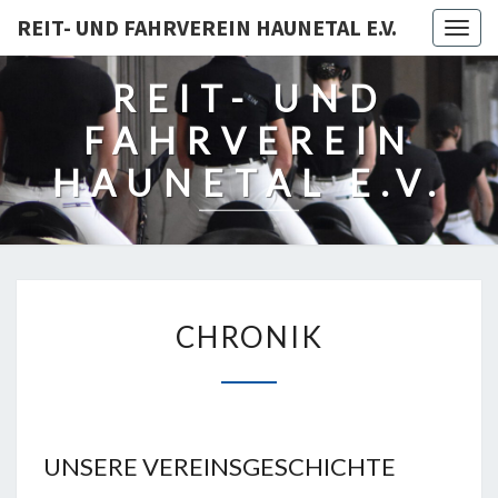
REIT- UND FAHRVEREIN HAUNETAL E.V.
Togg
navig
REIT- UND
FAHRVEREIN
HAUNETAL E.V.
CHRONIK
CHRONIK
UNSERE VEREINSGESCHICHTE