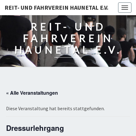
REIT- UND FAHRVEREIN HAUNETAL E.V.
Togg
navig
REIT- UND
FAHRVEREIN
HAUNETAL E.V.
« Alle Veranstaltungen
Diese Veranstaltung hat bereits stattgefunden.
Dressurlehrgang